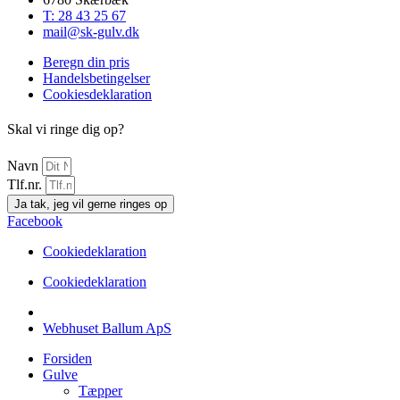
T: 28 43 25 67
mail@sk-gulv.dk
Beregn din pris
Handelsbetingelser
Cookiesdeklaration
Skal vi ringe dig op?
Navn
Tlf.nr.
Ja tak, jeg vil gerne ringes op
Facebook
Cookiedeklaration
Cookiedeklaration
Webhuset Ballum ApS
Forsiden
Gulve
Tæpper