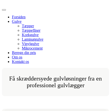
Forsiden
Gulve
Tæpper
Tæppefliser
Korkgulve
Laminatgulve
Vinylgulve
Mikrocement
Beregn din pris
Om os
Kontakt os
Få skræddersyede gulvløsninger fra en
professionel gulvlægger