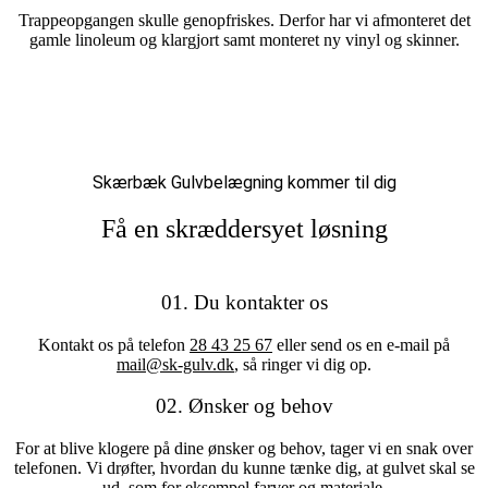
Trappeopgangen skulle genopfriskes. Derfor har vi afmonteret det
gamle linoleum og klargjort samt monteret ny vinyl og skinner.
Skærbæk Gulvbelægning kommer til dig
Få en skræddersyet løsning
01. Du kontakter os
Kontakt os på telefon
28 43 25 67
eller send os en e-mail på
mail@sk-gulv.dk
, så ringer vi dig op.
02. Ønsker og behov
For at blive klogere på dine ønsker og behov, tager vi en snak over
telefonen. Vi drøfter, hvordan du kunne tænke dig, at gulvet skal se
ud, som for eksempel farver og materiale.