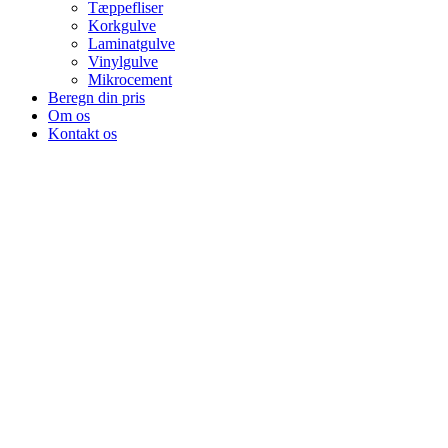
Tæppefliser
Korkgulve
Laminatgulve
Vinylgulve
Mikrocement
Beregn din pris
Om os
Kontakt os